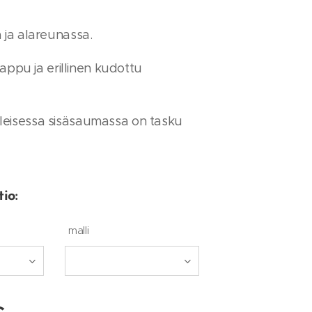
ja alareunassa.
lappu ja erillinen kudottu
isessa sisäsaumassa on tasku
io:
malli