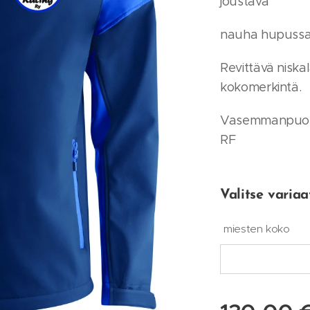
joustava
nauha hupussa 
Revittävä niska
kokomerkintä.
Vasemmanpuole
RF
Valitse variaat
miesten koko