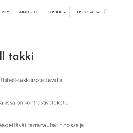
TYKY
AINEISTOT
LISÄÄ
OSTOSKORI
ll takki
ftshell-takki irrotettavalla
takissa on kontrastivetoketju
äädettävät tarranauhat hihoissa ja