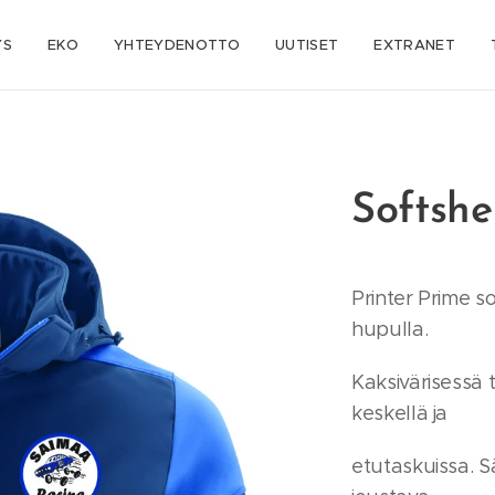
YS
EKO
YHTEYDENOTTO
UUTISET
EXTRANET
Softshe
Printer Prime so
hupulla.
Kaksivärisessä 
keskellä ja
etutaskuissa. S